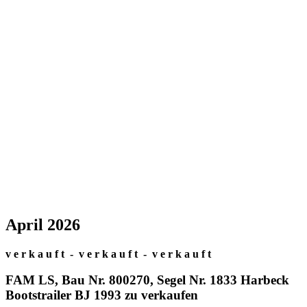
April 2026
v e r k a u f t - v e r k a u f t - v e r k a u f t
FAM LS, Bau Nr. 800270, Segel Nr. 1833 Harbeck
Bootstrailer BJ 1993 zu verkaufen