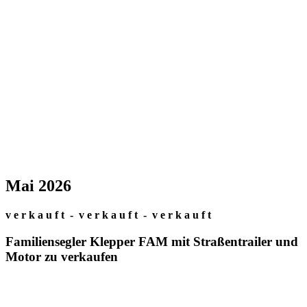
Mai 2026
v e r k a u f t - v e r k a u f t - v e r k a u f t
Familiensegler Klepper FAM mit Straßentrailer und
Motor zu verkaufen