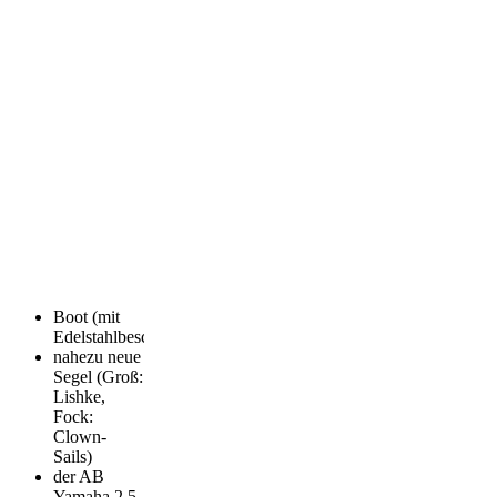
Boot (mit
Edelstahlbeschlägen),
nahezu neue
Segel (Groß:
Lishke,
Fock:
Clown-
Sails)
der AB
Yamaha 2.5