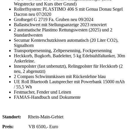
Wegstrecke und Kurs über Grund)
Rollreffsystem: PLASTIMO 406 S mit Genua Donau Segel
Dacron neu 07/2020
Großsegel G 2719 Fa. Gruben neu 09/2024
Ballastschwert mit Stellungsanzeige 2023 renoviert
2 automatische Plastimo Rettungswesten (2025) und 2
Standardwesten
Secumar Kenterschutzkissen automatisch (20 Liter CO2),
Signalhorn
Transportpersenning, Zeltpersenning, Fockpersenning
Heckkorb, Bugkorb, Badeleiter, 5 kg Edelstahlfaltanker, 30m
Ankerleine.
Innenpolster (fast unbenutzt), Relingpolster für Heckkorb (2
neu, 2 abgenutzt)
2 Compass Schwimmkissen mit Rückenlehne blau
UE Roll Bluetooth Lautsprecher mit Powerbank 15000 mAh
/ 55,5 Wh
Festmacher, Fender und Leinen
FAMAS-Handbuch und Dokumente
Standort:
Rhein-Main-Gebiet
Preis:
VB 6500,- Euro