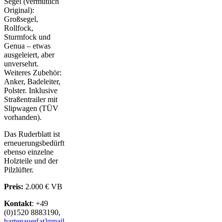
Segel (vermutlich
Original):
Großsegel,
Rollfock,
Sturmfock und
Genua – etwas
ausgeleiert, aber
unversehrt.
Weiteres Zubehör:
Anker, Badeleiter,
Polster. Inklusive
Straßentrailer mit
Slipwagen (TÜV
vorhanden).
Das Ruderblatt ist
erneuerungsbedürftig,
ebenso einzelne
Holzteile und der
Pilzlüfter.
Preis:
2.000 € VB
Kontakt
: +49
(0)1520 8883190,
hartenauer[at]gmail.com