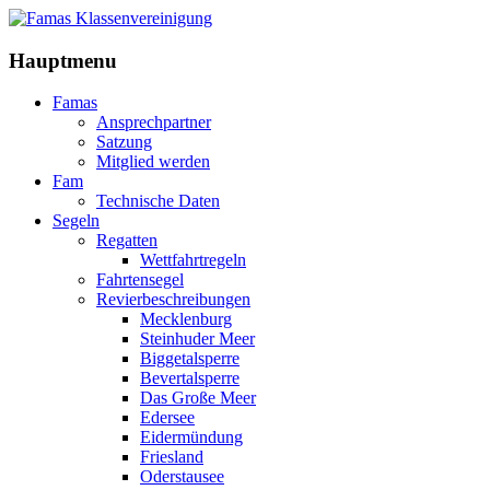
Hauptmenu
Famas
Ansprechpartner
Satzung
Mitglied werden
Fam
Technische Daten
Segeln
Regatten
Wettfahrtregeln
Fahrtensegel
Revierbeschreibungen
Mecklenburg
Steinhuder Meer
Biggetalsperre
Bevertalsperre
Das Große Meer
Edersee
Eidermündung
Friesland
Oderstausee