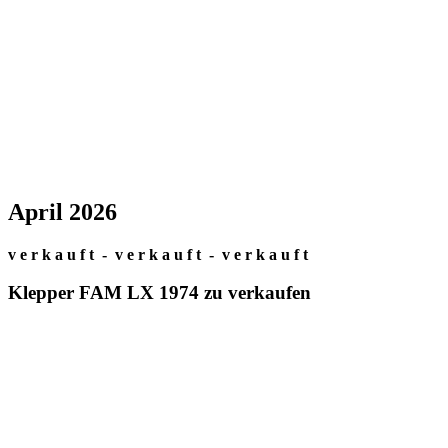
April 2026
v e r k a u f t - v e r k a u f t - v e r k a u f t
Klepper FAM LX 1974 zu verkaufen