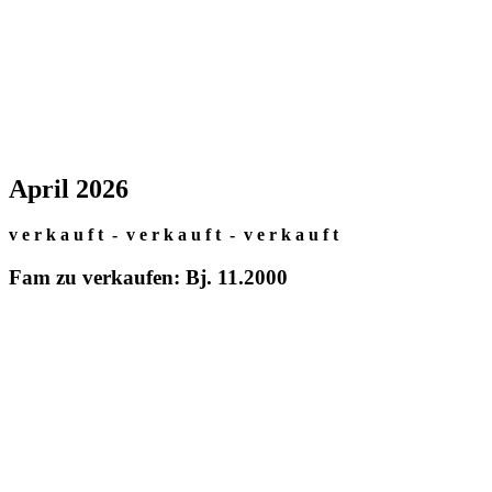
April 2026
v e r k a u f t - v e r k a u f t - v e r k a u f t
Fam zu verkaufen: Bj. 11.2000