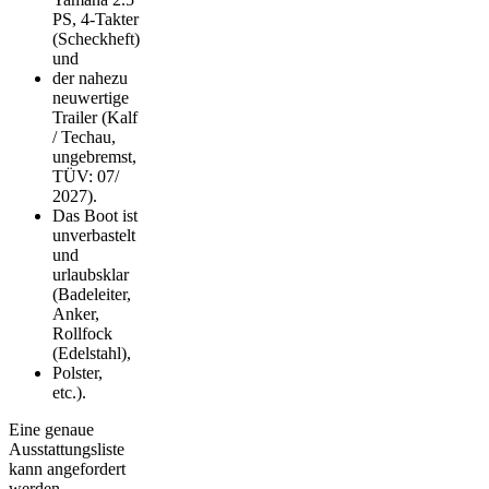
PS, 4-Takter
(Scheckheft)
und
der nahezu
neuwertige
Trailer (Kalf
/ Techau,
ungebremst,
TÜV: 07/
2027).
Das Boot ist
unverbastelt
und
urlaubsklar
(Badeleiter,
Anker,
Rollfock
(Edelstahl),
Polster,
etc.).
Eine genaue
Ausstattungsliste
kann angefordert
werden.